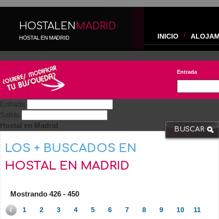
HOSTALEN
MADRID
INICIO
ALOJAM
HOSTAL EN MADRID
Entrada
Entrada
Salida
Hostal en Madrid
LOS + BUSCADOS EN
HOSTAL EN MADRID
Mostrando 426 - 450
1
2
3
4
5
6
7
8
9
10
11