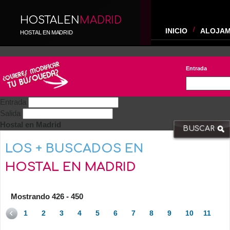
HOSTALEN
MADRID
INICIO
ALOJAM
HOSTAL EN MADRID
Entrada
Entrada
Salida
Hostal en Madrid
LOS + BUSCADOS EN
HOSTAL EN MADRID
Mostrando 426 - 450
1
2
3
4
5
6
7
8
9
10
11