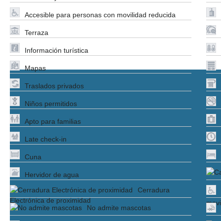
Accesible para personas con movilidad reducida
Terraza
Información turística
Mapas
Traslados privados
Niños permitidos
Apto para familias
Late check-in
Cuna
Hervidor de agua
Cerradura
Electrónica de proximidad
movi
No admite mascotas