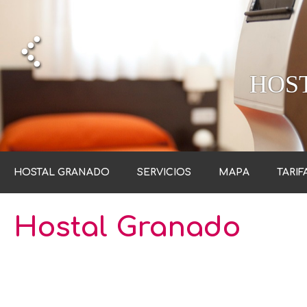
HOS
HOS
HOS
HOSTAL GRANADO
SERVICIOS
MAPA
TARIF
Hostal Granado