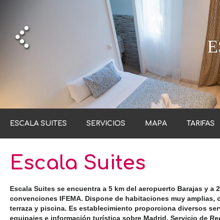
E
E
ESCALA SUITES
SERVICIOS
MAPA
TARIFAS
Escala Suites
Escala Suites se encuentra a 5 km del aeropuerto Barajas y a 
convenciones IFEMA. Dispone de habitaciones muy amplias, con
terraza y piscina. Es establecimiento proporciona diversos s
equipajes e información turística sobre Madrid. Servicio de Re