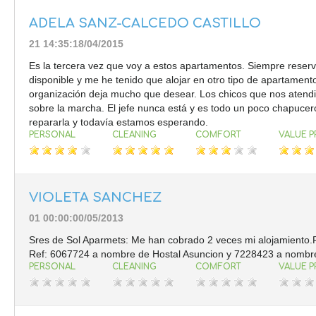
ADELA SANZ-CALCEDO CASTILLO
21 14:35:18/04/2015
Es la tercera vez que voy a estos apartamentos. Siempre reserv
disponible y me he tenido que alojar en otro tipo de apartamento c
organización deja mucho que desear. Los chicos que nos atend
sobre la marcha. El jefe nunca está y es todo un poco chapucero
repararla y todavía estamos esperando.
PERSONAL
CLEANING
COMFORT
VALUE P
VIOLETA SANCHEZ
01 00:00:00/05/2013
Sres de Sol Aparmets: Me han cobrado 2 veces mi alojamiento.Pi
Ref: 6067724 a nombre de Hostal Asuncion y 7228423 a nombre 
PERSONAL
CLEANING
COMFORT
VALUE P