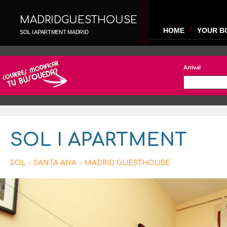
MADRIDGUESTHOUSE
HOME
YOUR B
SOL I APARTMENT MADRID
Arrival
SOL I APARTMENT
SOL - SANTA ANA - MADRID GUESTHOUSE