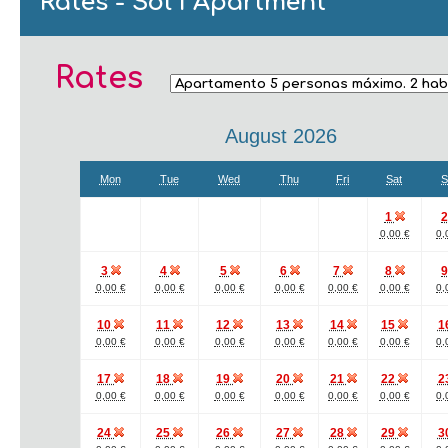
Rates - Sol I Apartment
Rates
August 2026
Mon
Tue
Wed
Thu
Fri
Sat
S
1
0,00 €
0,
3
4
5
6
7
8
0,00 €
0,00 €
0,00 €
0,00 €
0,00 €
0,00 €
0,
10
11
12
13
14
15
1
0,00 €
0,00 €
0,00 €
0,00 €
0,00 €
0,00 €
0,
17
18
19
20
21
22
2
0,00 €
0,00 €
0,00 €
0,00 €
0,00 €
0,00 €
0,
24
25
26
27
28
29
3