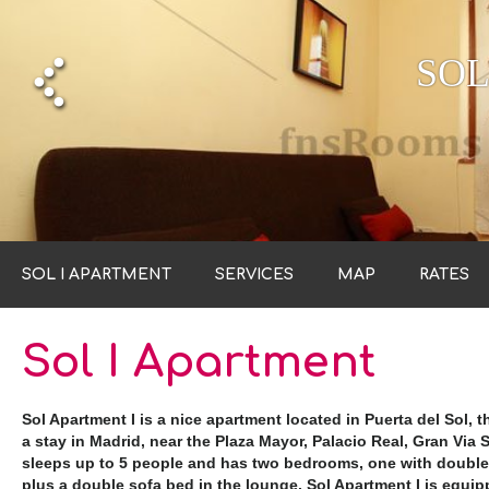
SOL
SOL I APARTMENT
SERVICES
MAP
RATES
Sol I Apartment
Sol Apartment I is a nice apartment located in Puerta del Sol, t
a stay in Madrid, near the Plaza Mayor, Palacio Real, Gran Via S
sleeps up to 5 people and has two bedrooms, one with double
plus a double sofa bed in the lounge. Sol Apartment I is equi