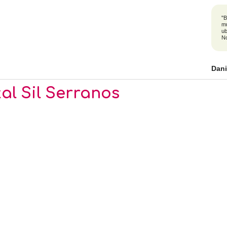
"B
mu
ub
No
Dan
al Sil Serranos