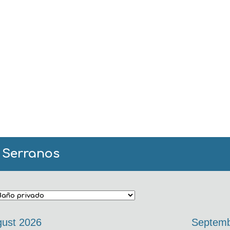
l Serranos
ust 2026
Septemb